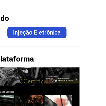
ado
Injeção Eletrônica
lataforma